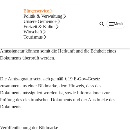
Amtssignatur
Bürgerservice
Im Sinne einer durchgängigen elektronischen 
Politik & Verwaltung
Unsere Gemeinde
Verfahrensabwicklung kann die Marktgemeinde Leutschach an 
Menü
Freizeit & Kultur
der Weinstraße auf ihren Erledigungen 
eine Amtssignatur
Wirtschaft
aufbringen. Dadurch wird erkennbar, dass es sich um ein 
Tourismus
amtliches Schriftstück der Gemeinde handelt. Durch die 
Amtssignatur können somit die Herkunft und die Echtheit eines 
Dokuments überprüft werden.
Die 
Amtssignatur 
setzt sich gemäß § 19 E-Gov-Gesetz 
zusammen aus einer Bildmarke, dem Hinweis, dass das 
Dokument amtssigniert worden ist, sowie Informationen zur 
Prüfung des elektronischen Dokuments und der Ausdrucke des 
Dokuments.
Veröffentlichung der Bildmarke