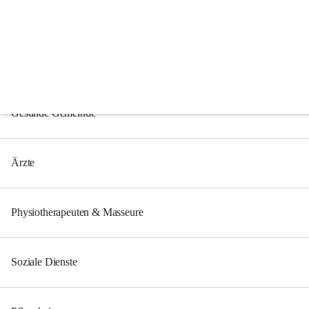
Gesundheit & Soziales
Eine gesunde Gemeinde bezieht sich nicht nur auf das allgemeine Wohl
aller Gemeindebewohner.
Die Förderung des Einzelnen wird bei uns ebenso groß geschrieben, wi
Gesunde Gemeinde
Ärzte
Physiotherapeuten & Masseure
Soziale Dienste