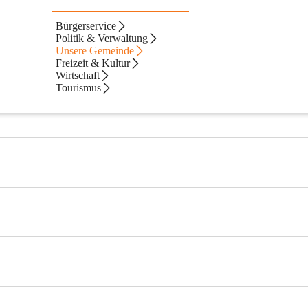
Bürgerservice
befinden jedes Einzelnen, sondern auch auf ein funktionierendes Mitei
Politik & Verwaltung
Unsere Gemeinde
Freizeit & Kultur
Wirtschaft
e der positive, soziale Kontakt zwischen allen Menschen.
Tourismus