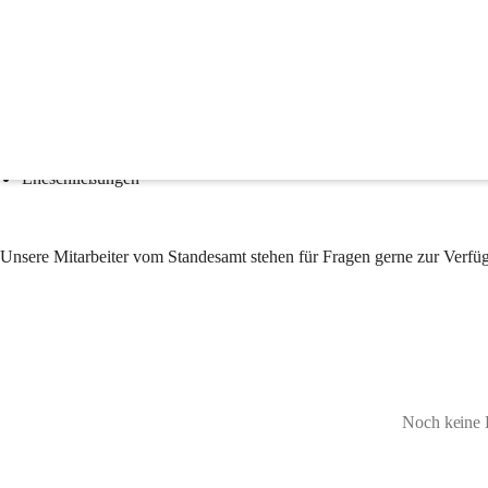
Standesamt Leutschach
Folgende Themenbereiche fallen in den Zuständigkeitsbereich des Sta
sämtliche Personenstandsangelegenheiten (Geburt, Heirat, Sterbefal
Ausstellung von Urkunden (Geburtsurkunde, Heiratsurkunde, Ster
Staatsbürgerschaftsangelegenheiten
Eheschließungen
Unsere Mitarbeiter vom Standesamt stehen für Fragen gerne zur Verfü
Noch keine 