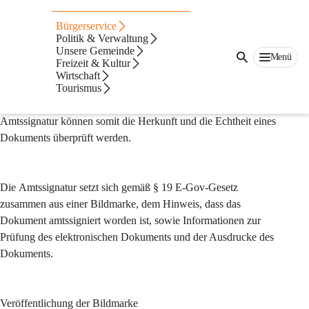
Amtssignatur
Bürgerservice
Im Sinne einer durchgängigen elektronischen 
Politik & Verwaltung
Unsere Gemeinde
Verfahrensabwicklung kann die Marktgemeinde Leutschach an 
Menü
Freizeit & Kultur
der Weinstraße auf ihren Erledigungen 
eine Amtssignatur
Wirtschaft
aufbringen. Dadurch wird erkennbar, dass es sich um ein 
Tourismus
amtliches Schriftstück der Gemeinde handelt. Durch die 
Amtssignatur können somit die Herkunft und die Echtheit eines 
Dokuments überprüft werden.
Die 
Amtssignatur 
setzt sich gemäß § 19 E-Gov-Gesetz 
zusammen aus einer Bildmarke, dem Hinweis, dass das 
Dokument amtssigniert worden ist, sowie Informationen zur 
Prüfung des elektronischen Dokuments und der Ausdrucke des 
Dokuments.
Veröffentlichung der Bildmarke