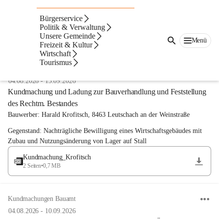
Bürgerservice
Politik & Verwaltung
Unsere Gemeinde
Menü
Freizeit & Kultur
Anzeigeart
Neueste zuerst
Wirtschaft
Tourismus
Kundmachungen Bauamt
04.08.2026
-
15.09.2026
Kundmachung und Ladung zur Bauverhandlung und Feststellung
des Rechtm. Bestandes
Bauwerber: 
Harald Krofitsch, 8463 Leutschach an der Weinstraße
Gegenstand: 
Nachträgliche Bewilligung eines Wirtschaftsgebäudes mit 
Zubau und Nutzungsänderung von Lager auf Stall
Kundmachung_Krofitsch
2 Seiten
•
0,7 MB
Kundmachungen Bauamt
04.08.2026
-
10.09.2026